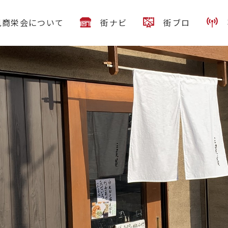
見商栄会について
街ナビ
街ブロ