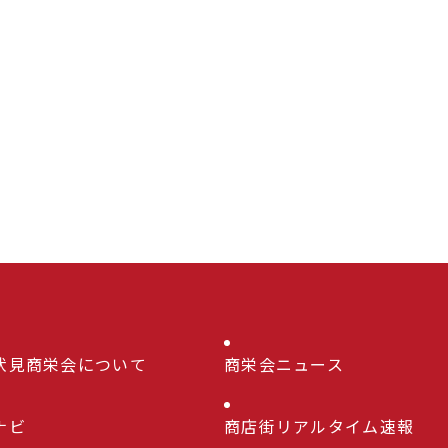
伏見商栄会について
商栄会ニュース
ナビ
商店街リアルタイム速報