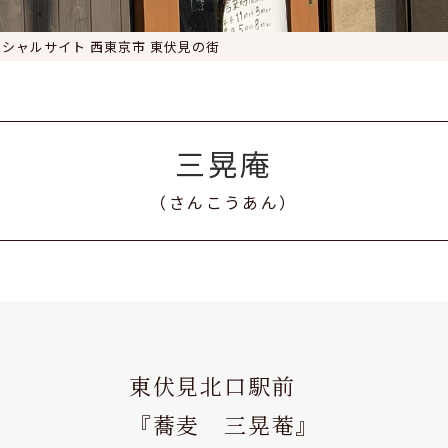
ィシャルサイト 西東京市 東伏見の街
三晃庵
（さんこうあん）
東伏見北口駅前
『蕎麦 三晃菴』