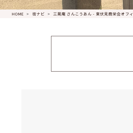
HOME
街ナビ
三晃庵 さんこうあん - 東伏見商栄会オフ