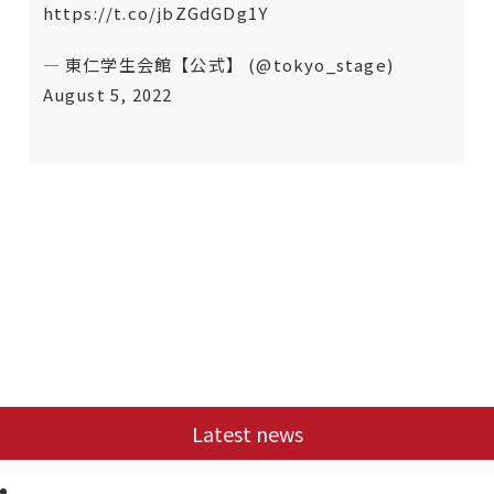
https://t.co/jbZGdGDg1Y
— 東仁学生会館【公式】 (@tokyo_stage)
August 5, 2022
Latest news