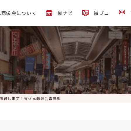
見商栄会について
街ナビ
街ブロ
 開催致します！東伏見商栄会青年部