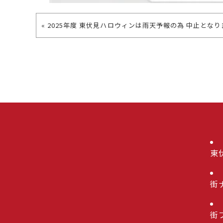
« 2025年度 東伏見ハロウィンは雨天予報の為 中止とな
東
街
街