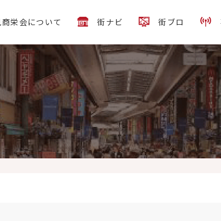
見商栄会について
街ナビ
街ブロ
方より「Tokyo Dormitory sunlupinus」にお申込みをいただきま