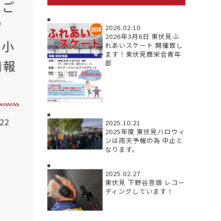
へご
宿
2026.02.10
2026年3月6日 東伏見ふ
花小
れあいスケート 開催致し
ます！東伏見商栄会青年
情報
部
.22
2025.10.21
2025年度 東伏見ハロウィ
ンは雨天予報の為 中止と
なります。
2025.02.27
東伏見 下野谷音頭 レコー
ディングしています！