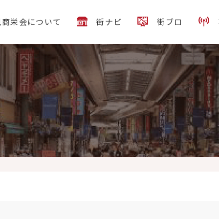
見商栄会について
街ナビ
街ブロ
さま、おめでとうございます
皆さまへご通学に便利なオススメの学