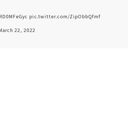
/QRD0MFeGyc
pic.twitter.com/ZipObbQfmf
March 22, 2022