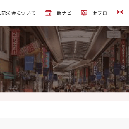
見商栄会について
街ナビ
街ブロ
ト!! 特殊部隊から民間の射撃トレーニング時に使用されるブルーパーツ