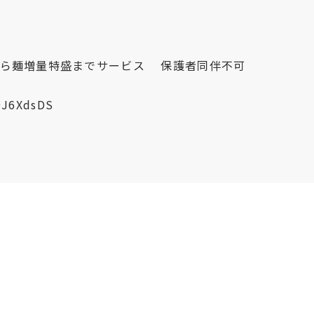
たら麺増量特盛までサービス 保護者同伴不可
9J6XdsDS