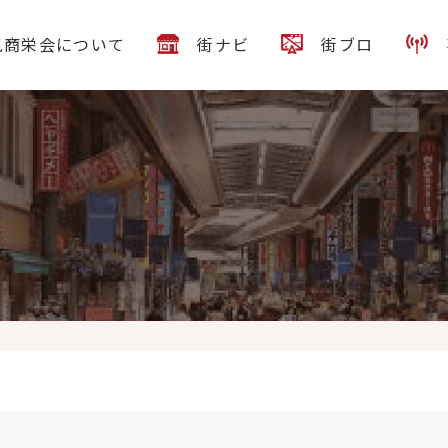
見商栄会について
街ナビ
街ブロ
曜日 頑張ろう
本日営業時間は11:00~15:00です
限定 『つけそば