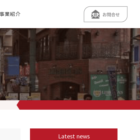
事業紹介
』750 『ポン酢の油そば』700 学生サービス 『NHK見ました
』と
Latest news