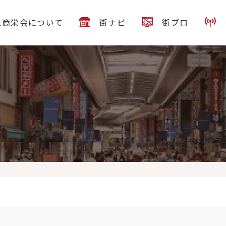
見商栄会について
街ナビ
街ブロ
酒舞は17時〜通常営業致しまーす♪ おすすめは
宇和島産のシマアジ刺し〜