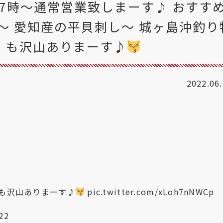
は17時〜通常営業致しまーす♪ おすす
〜 愛知産の平貝刺し〜 城ヶ島沖釣り
」も沢山ありまーす♪
2022.06
も沢山ありまーす♪
pic.twitter.com/xLoh7nNWCp
22