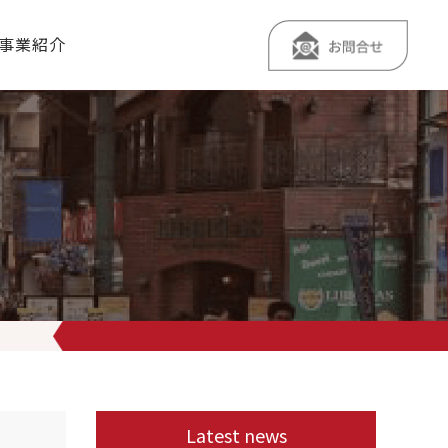
事業紹介
 愛知産の平貝刺し〜 城ヶ島沖釣り物「スルメイカの船上沖干し」も
Latest news