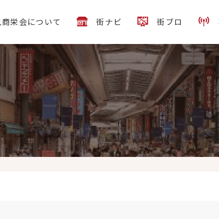
見商栄会について
街ナビ
街ブロ
曜日 本日営業時間は 11時~15時 7月限定 『冷やし油そば』800 冷た