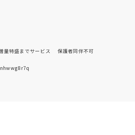
増量特盛までサービス 保護者同伴不可
/Rnhwwg8r7q