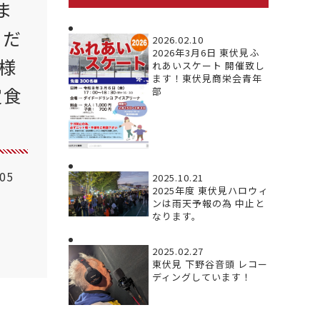
ま
ただ
2026.02.10
2026年3月6日 東伏見ふ
様
れあいスケート 開催致し
ます！東伏見商栄会青年
定食
部
.05
2025.10.21
2025年度 東伏見ハロウィ
ンは雨天予報の為 中止と
なります。
2025.02.27
東伏見 下野谷音頭 レコー
ディングしています！