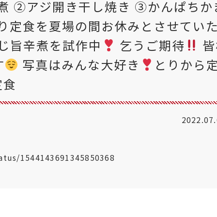
煮 ②アジ開き干し焼き ③かんぱちか
入り定食を夏場の間お休みとさせてい
じ旨辛煮を試作中
乞うご期待
皆
す
写真はみんな大好き
とりから
定食
2022.07
status/1544143691345850368