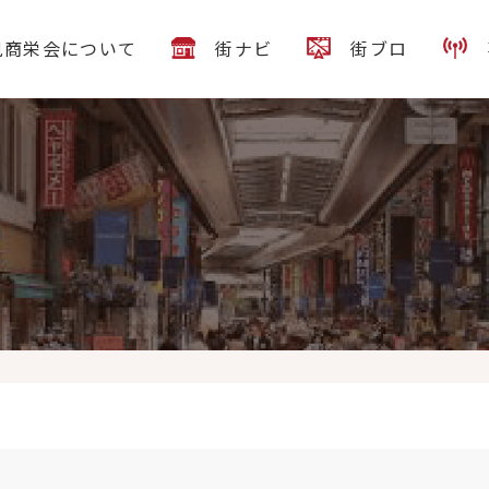
見商栄会について
街ナビ
街ブロ
カツ煮 ②アジ開き干し焼き ③かんぱちかま塩焼き 牛すじ煮込み豆腐入