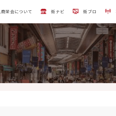
見商栄会について
街ナビ
街ブロ
処大村です。 お客様から嬉しい言葉頂きました
「大村はメニューが