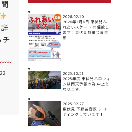
期間
2026.02.10
2026年3月6日 東伏見ふ
詳
れあいスケート 開催致し
ます！東伏見商栄会青年
るチ
部
.22
2025.10.21
2025年度 東伏見ハロウィ
ンは雨天予報の為 中止と
なります。
2025.02.27
東伏見 下野谷音頭 レコー
ディングしています！