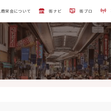
見商栄会について
街ナビ
街ブロ
の方は身近にいらっしゃいませんか
期間限定で「お友達紹介キャン