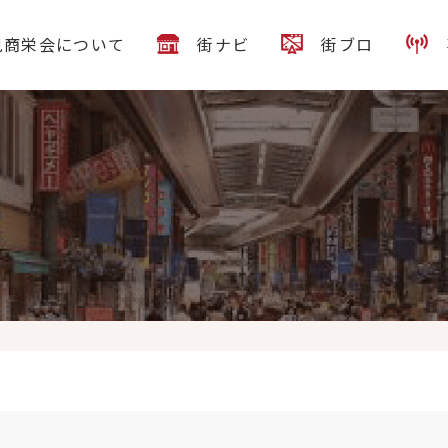
見商栄会について
街ナビ
街ブロ
舞は17時〜通常営業致しまーす♪おすすめは
やはりあの「黄金アジフラ