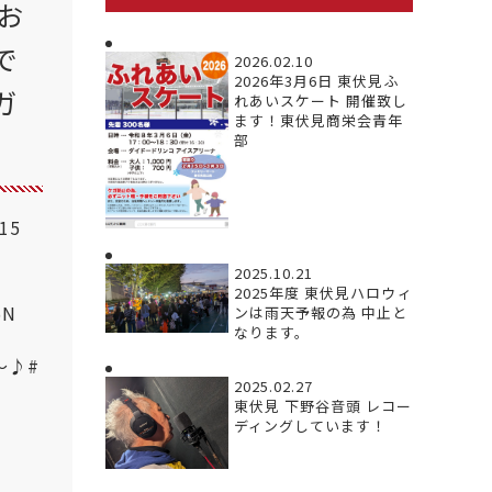
お
で
2026.02.10
2026年3月6日 東伏見ふ
ガ
れあいスケート 開催致し
ます！東伏見商栄会青年
部
.15
2025.10.21
2025年度 東伏見ハロウィ
5N
ンは雨天予報の為 中止と
なります。
～♪
#
2025.02.27
東伏見 下野谷音頭 レコー
ディングしています！