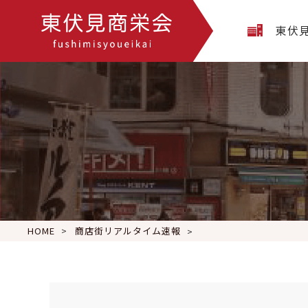
東伏
HOME
商店街リアルタイム速報
短い #ブルカン 、前