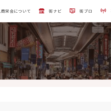
見商栄会について
街ナビ
街ブロ
Special Morning☀「フルーツサンド」です。フルーツと生クリー