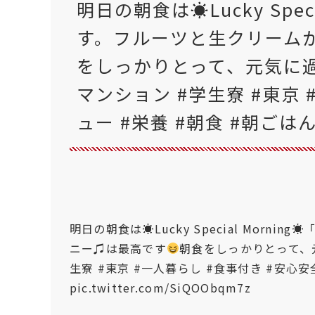
明日の朝食は☀Lucky Spe
す。フルーツと生クリーム
をしっかりとって、元気に
マンション #学生寮 #東京 
ュー #栄養 #朝食 #朝ごは
明日の朝食は☀Lucky Special Mor
ニー♫は最高です
朝食をしっかりとって、
生寮
#東京
#一人暮らし
#食事付き
#安心安
pic.twitter.com/SiQOObqm7z