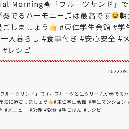
cial Morning☀「フルーツサンド」で
が奏でるハーモニー♫は最高です
朝
過ごしましょう
#東仁学生会館 #学
#一人暮らし #食事付き #安心安全 #
ん #レシピ
2022.09
ning☀「フルーツサンド」です。フルーツと生クリームが奏でる
元気に過ごしましょう
#東仁学生会館
#学生マンション
全
#メニュー
#栄養
#朝食
#朝ごはん
#レシピ