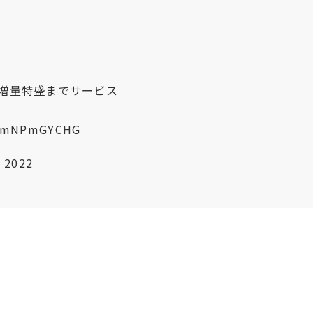
増量特盛までサービス
m/7mNPmGYCHG
 2022