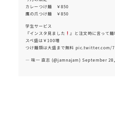
カレーつけ麺 ￥850
鷹の爪つけ麺 ￥850
学生サービス
『インスタ見ました
』と注文時に言って麺
スペ盛は￥100増
つけ麺類は大盛まで無料
pic.twitter.co
— 味一 直志 (@jamnajam)
September 28,