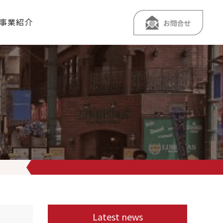
事業紹介
け麺 ￥850 鷹の爪つけ麺 ￥850 学生サービス 『インスタ見ました
』
Latest news