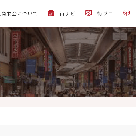
見商栄会について
街ナビ
街ブロ
曜日 本日営業時間は 11時~15時 18時~20時 今月の限定 カレーつ