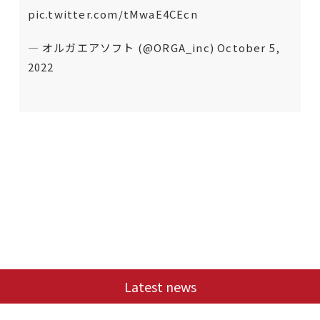
pic.twitter.com/tMwaE4CEcn
— オルガエアソフト (@ORGA_inc)
October 5,
2022
Latest news