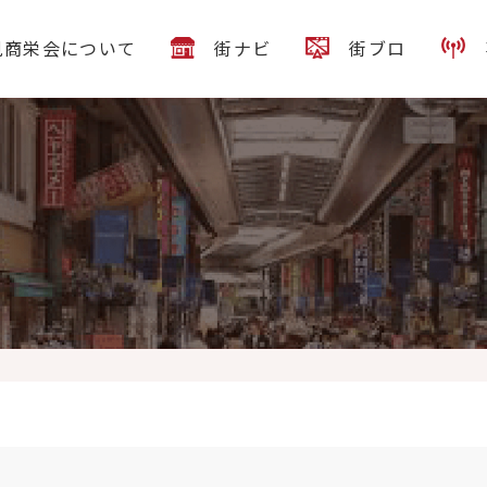
見商栄会について
街ナビ
街ブロ
ン2022」で池田専務が講演いたします
（IKEDA隊長コラム） 気