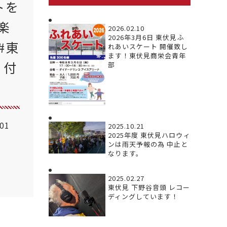
トを
楽
2026.02.10
2026年3月6日 東伏見ふ
#東
れあいスケート 開催致し
ます！東伏見商栄会青年
り付
部
.01
2025.10.21
2025年度 東伏見ハロウィ
ンは雨天予報の為 中止と
なります。
2025.02.27
東伏見 下野谷音頭 レコー
ディングしています！