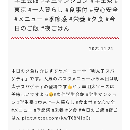
学生会館 #学生マンション #学生寮 #
東京 #一人暮らし #食事付 #安心安全
#メニュー #季節感 #栄養 #夕食 #今
日のご飯 #夜ごはん
2022.11.24
本日の夕食は☆おすすめメニュー☆『明太子スパ
ゲティ』です。人気のパスタメニューから本日は明
太子スパゲティの登場です
ピリ辛明太ソースは
美味しいですよっ
#東仁学生会館
#学生マンショ
ン
#学生寮
#東京
#一人暮らし
#食事付
#安心安全
#メニュー
#季節感
#栄養
#夕食
#今日のご飯
#夜ご
はん
pic.twitter.com/KwT08MlpCs