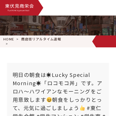
HOME
商店街リアルタイム速報
明日の朝食は☀Lucky Special Morning☀「ロコモコ
明日の朝食は☀Lucky Special
Morning☀「ロコモコ丼」です。ア
ロハ～ハワイアンなモーニングをご
用意致します
朝食をしっかりとっ
て、元気に過ごしましょう
#東仁