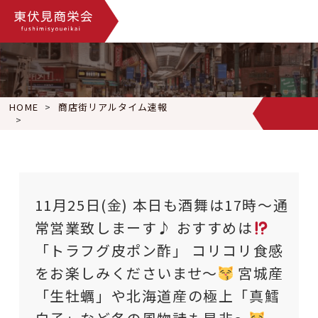
HOME
商店街リアルタイム速報
11月25日(金) 本日も酒舞は17時〜通常営業致しまーす♪ おす
11月25日(金) 本日も酒舞は17時〜通
常営業致しまーす♪ おすすめは
「トラフグ皮ポン酢」 コリコリ食感
をお楽しみくださいませ〜
宮城産
「生牡蠣」や北海道産の極上「真鱈