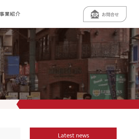
事業紹介
い…
おすすめは
新島沖の「極上金目鯛」！ 炙り刺しで！ 後、バイ
Latest news