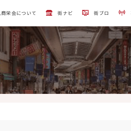
見商栄会について
街ナビ
街ブロ
の酒舞は変則営業！ 15時オープン21時閉店となります。 予めご了承くださ