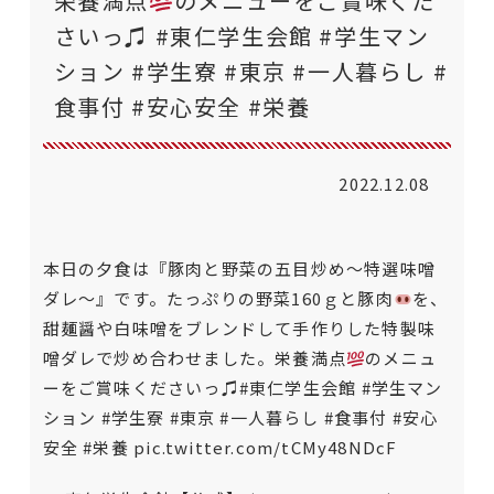
栄養満点
のメニューをご賞味くだ
さいっ♫ #東仁学生会館 #学生マン
ション #学生寮 #東京 #一人暮らし #
食事付 #安心安全 #栄養
2022.12.08
本日の夕食は『豚肉と野菜の五目炒め〜特選味噌
ダレ〜』です。たっぷりの野菜160ｇと豚肉
を、
甜麺醤や白味噌をブレンドして手作りした特製味
噌ダレで炒め合わせました。栄養満点
のメニュ
ーをご賞味くださいっ♫
#東仁学生会館
#学生マン
ション
#学生寮
#東京
#一人暮らし
#食事付
#安心
安全
#栄養
pic.twitter.com/tCMy48NDcF