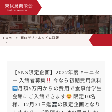
HOME
商店街リアルタイム速報
【SNS限定企画】2022年度 #モニター 入館者募集
今なら初期
【SNS限定企画】2022年度 #モニタ
ー 入館者募集
今なら初期費用無料
月額5万円からの費用で食事付学生
会館にご入館できます
限定10名
様、12月31日迄
の限定企画となり