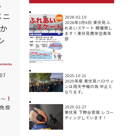
。
メニ
2026.02.10
2026年3月6日 東伏見ふ
か
れあいスケート 開催致し
ます！東伏見商栄会青年
シ
部
.07
2025.10.21
2025年度 東伏見ハロウィ
ンは雨天予報の為 中止と
なります。
用〜
免疫
2025.02.27
東伏見 下野谷音頭 レコー
ディングしています！