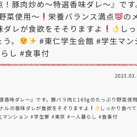
点！豚肉炒め〜特選香味ダレ〜』です
り野菜使用〜
栄養バランス満点
の
味ダレが食欲をそそりますよ
しっ
ょう。
#東仁学生会館 #学生マン
暮らし #食事付
2023.03
選香味ダレ〜』です。豚バラ肉と165gのたっぷり野菜使
ナルの香味ダレが食欲をそそりますよ
しっかり食べて
生マンション
#学生寮
#東京
#一人暮らし
#食事付