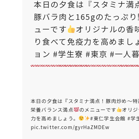
本日の夕食は『スタミナ満
豚バラ肉と165gのたっぷ
ューです
オリジナルの香
り食べて免疫力を高めまし
ョン #学生寮 #東京 #一人
本日の夕食は『スタミナ満点！豚肉炒め〜特
栄養バランス満点
のメニューです
オリジ
力を高めましょう。
#東仁学生会館
#学
pic.twitter.com/gyrHaZMDEw