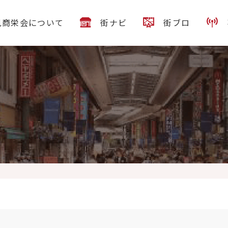
見商栄会について
街ナビ
街ブロ
満点！豚肉炒め〜特選香味ダレ〜』です。豚バラ肉と165gのたっぷり