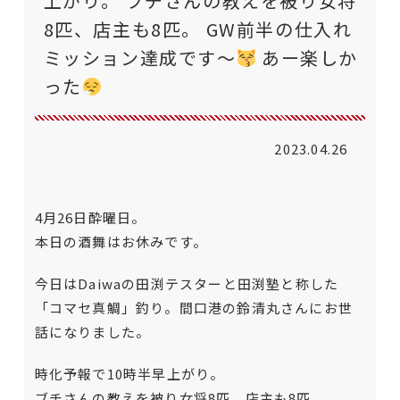
上がり。 ブチさんの教えを被り女将
8匹、店主も8匹。 GW前半の仕入れ
ミッション達成です〜
あー楽しか
った
2023.04.26
4月26日酔曜日。
本日の酒舞はお休みです。
今日はDaiwaの田渕テスターと田渕塾と称した
「コマセ真鯛」釣り。間口港の鈴清丸さんにお世
話になりました。
時化予報で10時半早上がり。
ブチさんの教えを被り女将8匹、店主も8匹。