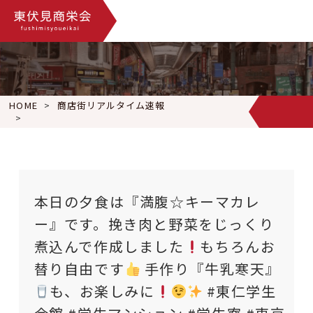
HOME
商店街リアルタイム速報
本日の夕食は『満腹☆キーマカレー』です。挽き肉と野菜をじっ
本日の夕食は『満腹☆キーマカレ
ー』です。挽き肉と野菜をじっくり
煮込んで作成しました
もちろんお
替り自由です
手作り『牛乳寒天』
も、お楽しみに
#東仁学生