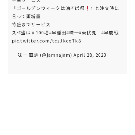
『ゴールデンウィークは油そば祭
』と注文時に
言って麺増量
特盛までサービス
スペ盛は￥100増
#早稲田
#味一
#東伏見
#早慶戦
pic.twitter.com/tczJkceTk8
— 味一 直志 (@jamnajam)
April 28, 2023