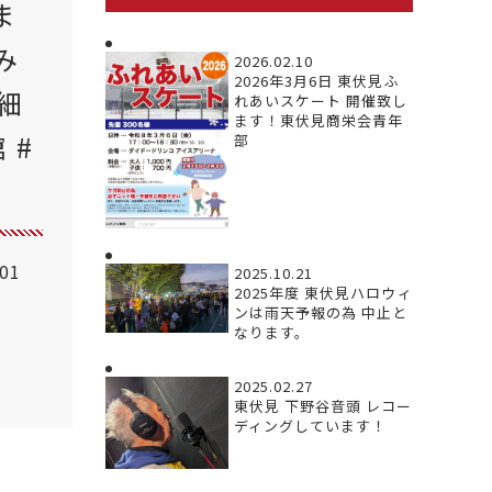
ま
み
2026.02.10
2026年3月6日 東伏見ふ
細
れあいスケート 開催致し
ます！東伏見商栄会青年
 #
部
.01
2025.10.21
2025年度 東伏見ハロウィ
ンは雨天予報の為 中止と
なります。
2025.02.27
東伏見 下野谷音頭 レコー
ディングしています！