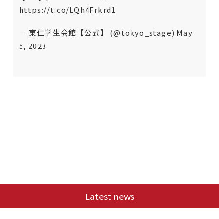
https://t.co/LQh4Frkrd1
— 東仁学生会館【公式】 (@tokyo_stage)
May
5, 2023
Latest news