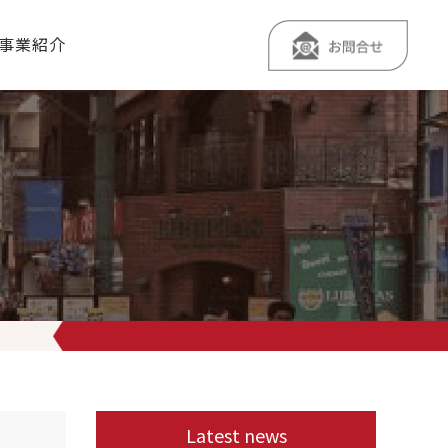
事業紹介
り出る予感がするので、仕込みも頑張りました
本日もたくさんの
Latest news