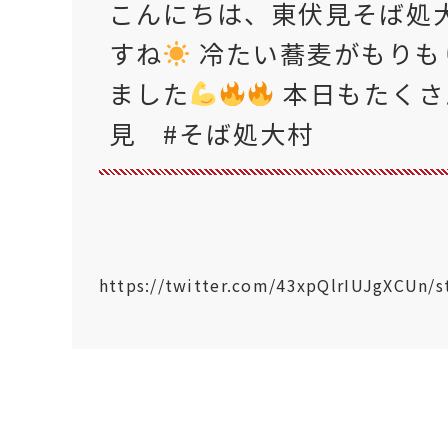
こんにちは、東伏見そば処
すね
冷たい蕎麦がもりも
ました
本日もたくさ
見 #そば処大村
https://twitter.com/43xpQlrIUJgXCUn/