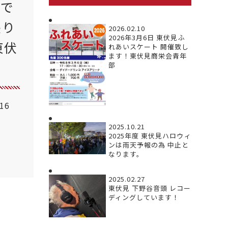
いで
張り
2026.02.10
2026年3月6日 東伏見ふ
東伏
れあいスケート 開催致し
ます！東伏見商栄会青年
部
.16
2025.10.21
2025年度 東伏見ハロウィ
ンは雨天予報の為 中止と
なります。
2025.02.27
東伏見 下野谷音頭 レコー
ディングしています！