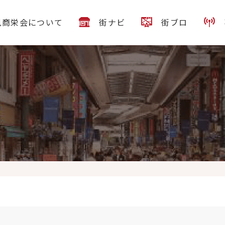
見商栄会について
街ナビ
街ブロ
処大村です。 今週は暑い日が多いみたいですね
冷たい蕎麦がもりも