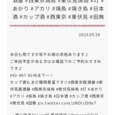
酒屋 #西東京焼鳥 #東伏見焼鳥 #灯 #
あかり #アカリ #焼鳥 #焼き鳥 #日本
酒 #カップ酒 #西東京 #東伏見 #田無
2023.05.19
本日も雨ですが若干お席の余裕あります♪
ご来店予定がある方はお電話でのご予約おすすめ
です♪
042-467-9246まで〜！
カップ酒もまだ種類豊富です☆
#西東京居酒屋
#東
伏見居酒屋
#西東京焼鳥
#東伏見焼鳥
#灯
#あかり
#アカリ
#焼鳥
#焼き鳥
#日本酒
#カップ酒
#西東京
#東伏見
#田無
pic.twitter.com/zWDIi209aT
— 炭火焼鳥Dining灯 東伏見店 (@akarin0424)